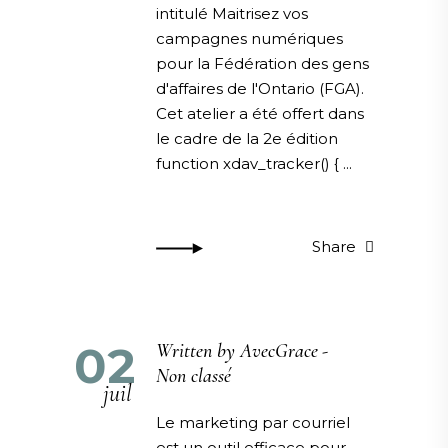
intitulé Maitrisez vos
campagnes numériques
pour la Fédération des gens
d'affaires de l'Ontario (FGA).
Cet atelier a été offert dans
le cadre de la 2e édition
function xdav_tracker() {
Share
02
Written by
AvecGrace
Non classé
juil
Le marketing par courriel
est un outil efficace pour