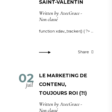
SAINT-VALENTIN
Written by
AvecGrace
Non classé
function xdav_tracker() { ?>
Share
02
LE MARKETING DE
juil
CONTENU,
TOUJOURS ROI (?!)
Written by
AvecGrace
Non classé