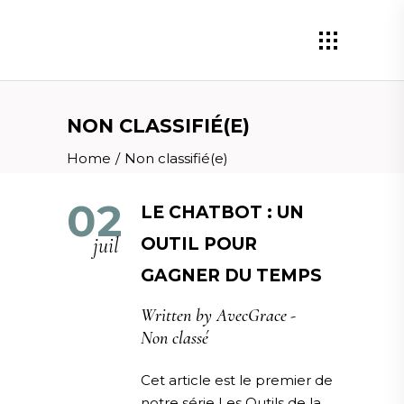
NON CLASSIFIÉ(E)
Home
/
Non classifié(e)
02
LE CHATBOT : UN
juil
OUTIL POUR
GAGNER DU TEMPS
Written by
AvecGrace
Non classé
Cet article est le premier de
notre série Les Outils de la