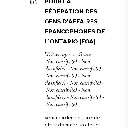
juil
POUR LA
FÉDÉRATION DES
GENS D’AFFAIRES
FRANCOPHONES DE
L’ONTARIO (FGA)
Written by
AvecGrace
Non classifié(e)
-
Non
classifié(e)
-
Non classifié(e)
-
Non classifié(e)
-
Non
classifié(e)
-
Non classifié(e)
-
Non classifié(e)
-
Non
classifié(e)
-
Non classifié(e)
-
Non classifié(e)
Vendredi dernier, j'ai eu le
plaisir d'animer un atelier