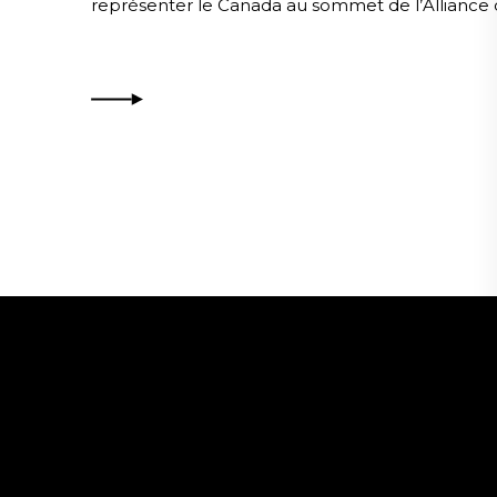
représenter le Canada au sommet de l’Alliance d
Je suis là pour t’aider à être visible + raconter ton histoire
sur les médias sociaux.
Mes objectifs :
te faire vivre une expérience 360 et
contribuer au succès de tes projets.
contact@avecgrace.com