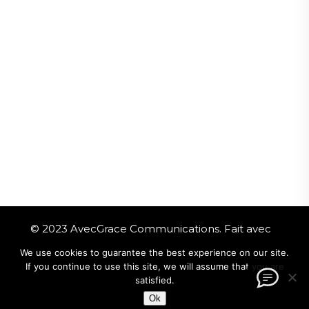
Avez-vous des questions?
© 2023
AvecGrace Communications.
Fait avec
Amour par
SmjWeb
We use cookies to guarantee the best experience on our site.
If you continue to use this site, we will assume that you are
satisfied.
Ok